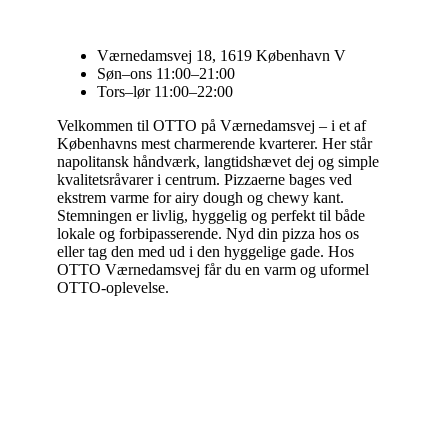
Værnedamsvej 18, 1619 København V
Søn–ons 11:00–21:00
Tors–lør 11:00–22:00
Velkommen til OTTO på Værnedamsvej – i et af
Københavns mest charmerende kvarterer. Her står
napolitansk håndværk, langtidshævet dej og simple
kvalitetsråvarer i centrum. Pizzaerne bages ved
ekstrem varme for airy dough og chewy kant.
Stemningen er livlig, hyggelig og perfekt til både
lokale og forbipasserende. Nyd din pizza hos os
eller tag den med ud i den hyggelige gade. Hos
OTTO Værnedamsvej får du en varm og uformel
OTTO-oplevelse.