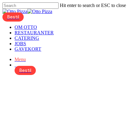
Skip
Hit enter to search or ESC to close
to
Close
main
Search
account
content
Menu
OM OTTO
RESTAURANTER
CATERING
JOBS
GAVEKORT
Menu
Bestil
account