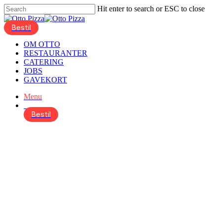
Skip
Hit enter to search or ESC to close
to
Close
main
Search
account
content
Menu
OM OTTO
RESTAURANTER
CATERING
JOBS
GAVEKORT
Menu
Bestil
account